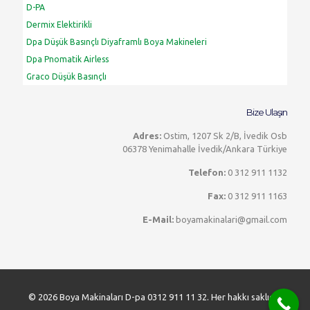
D-PA
Dermix Elektirikli
Dpa Düşük Basınçlı Diyaframlı Boya Makineleri
Dpa Pnomatik Airless
Graco Düşük Basınçlı
Graco Elektirikli
Graco Havalı
Bize Ulaşın
Handok Havalı
Adres:
Ostim, 1207 Sk 2/B, İvedik Osb
KST Havalı
06378 Yenimahalle İvedik/Ankara Türkiye
Sp Boya Makineleri
Telefon:
0 312 911 1132
Su Yalıtım Makineleri
Fax:
0 312 911 1163
Titan Elektirikli
Tritech
E-Mail:
boyamakinalari@gmail.com
Wagner Düşük Basınçlı Havalı
Wagner Elektirikli
© 2026 Boya Makinaları D-pa 0312 911 11 32. Her hakkı saklıdır.