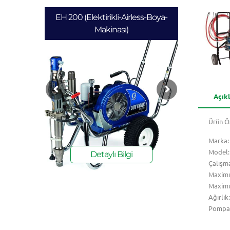
EH 200 (Elektirikli-Airless-Boya-
Makinası)
Açık
Ürün Öz
Marka:
Model:
Detaylı Bilgi
Çalışma
Maximu
Maximu
Ağırlık
Pompa T