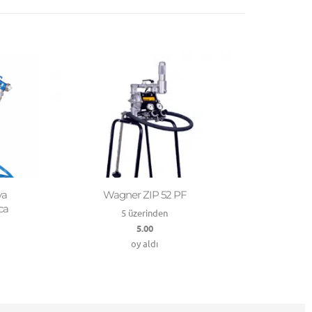
ya
Wagner ZIP 52 PF
ca
5 üzerinden
5.00
oy aldı