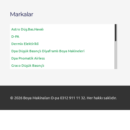
Markalar
Astro Düş.Bas.Havalı
D-PA
Dermix Elektirikli
Dpa Düşük Basınçlı Diyaframlı Boya Makineleri
Dpa Pnomatik Airless
Graco Düşük Basınçlı
Graco Elektirikli
Graco Havalı
Handok Havalı
KST Havalı
© 2026 Boya Makinaları D-pa 0312 911 11 32. Her hakkı saklıdır.
Sp Boya Makineleri
Su Yalıtım Makineleri
Titan Elektirikli
Tritech