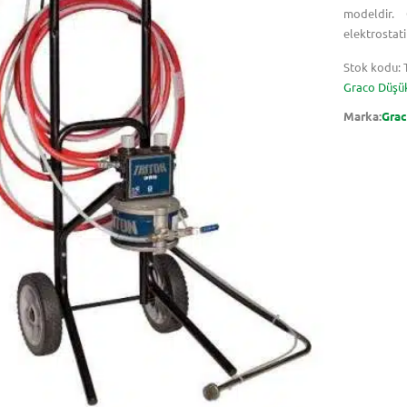
modeldir. 
elektrostat
Stok kodu:
Graco Düşük
Marka:
Grac