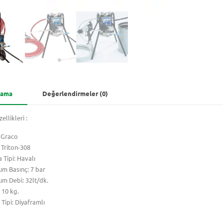
lama
Değerlendirmeler (0)
ellikleri :
 Graco
 Triton-308
 Tipi: Havalı
m Basınç: 7 bar
m Debi: 32lt/dk.
: 10 kg.
ipi: Diyaframlı