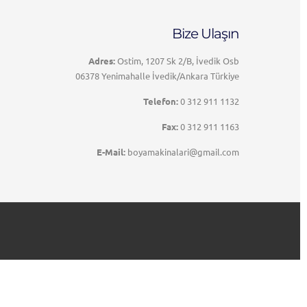
Bize Ulaşın
Adres:
Ostim, 1207 Sk 2/B, İvedik Osb
06378 Yenimahalle İvedik/Ankara Türkiye
Telefon:
0 312 911 1132
Fax:
0 312 911 1163
E-Mail:
boyamakinalari@gmail.com