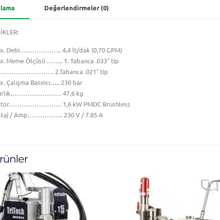
klama
Değerlendirmeler (0)
İKLER:
x. Debi……………….. 4,4 lt/dak (0,70 GPM)
x. Meme Ölçüsü …….. 1. Tabanca .033″ tip
…………………. 2.Tabanca .021″ tip
. Çalışma Basıncı….. 230 bar
ırlık…………………… 47,6 kg
tor……………………. 1,6 kW PMDC Brushless
ltaj / Amp…………….. 230 V / 7.85 A
ürünler