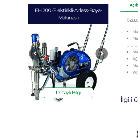
Açı
HANDOK 68-1
ÖZELL
Ma
Ma
…………
Max
Ağ
Mo
Vo
Detaylı Bilgi
İlgili 