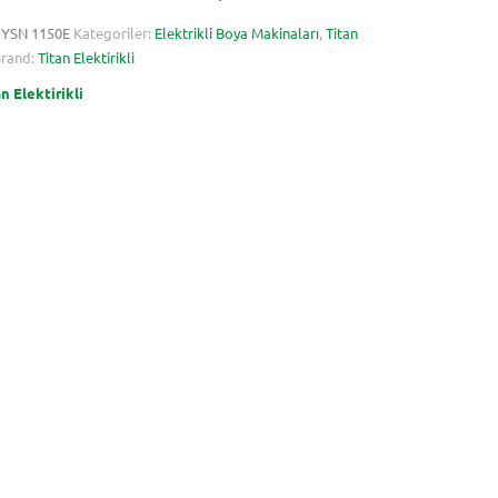
:
YSN 1150E
Kategoriler:
Elektrikli Boya Makinaları
,
Titan
rand:
Titan Elektirikli
n Elektirikli