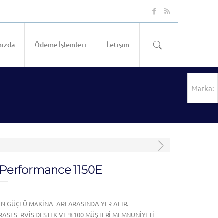
ızda
Ödeme İşlemleri
İletişim
Marka:
 Performance 1150E
 EN GÜÇLÜ MAKİNALARI ARASINDA YER ALIR.
RASI SERVİS DESTEK VE %100 MÜŞTERİ MEMNUNİYETİ