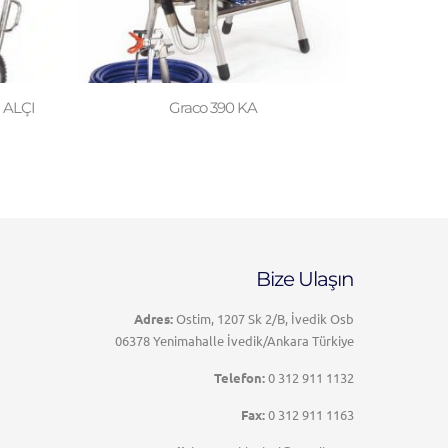
 ALÇI
Graco 390 KA
Bize Ulaşın
Adres:
Ostim, 1207 Sk 2/B, İvedik Osb
06378 Yenimahalle İvedik/Ankara Türkiye
Telefon:
0 312 911 1132
Fax:
0 312 911 1163