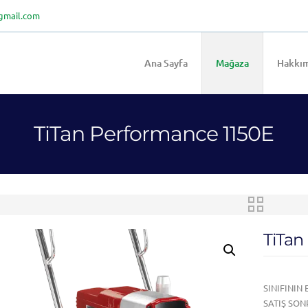
gmail.com
Ana Sayfa
Mağaza
Hakkım
TiTan Performance 1150E
TiTan
SINIFININ
SATIŞ SON